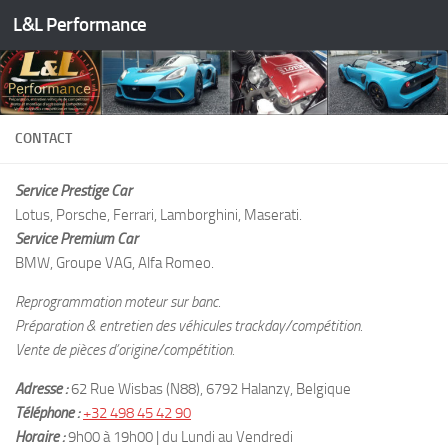
L&L Performance
Skip to content
CONTACT
Service Prestige Car
Lotus, Porsche, Ferrari, Lamborghini, Maserati.
Service Premium Car
BMW, Groupe VAG, Alfa Romeo.
Reprogrammation moteur sur banc.
Préparation & entretien des véhicules trackday/compétition.
Vente de pièces d’origine/compétition.
Adresse :
62 Rue Wisbas (N88), 6792 Halanzy, Belgique
Téléphone :
+32 498 45 42 90
Horaire :
9h00 à 19h00 | du Lundi au Vendredi