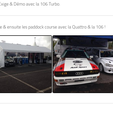
 Exige & Démo avec la 106 Turbo.
 & ensuite les paddock course avec la Quattro & la 106 !