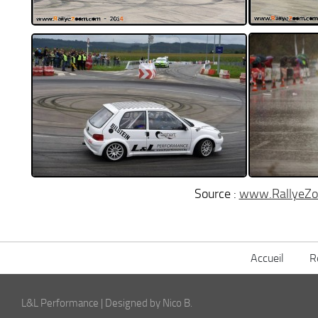
Source :
www.RallyeZ
Accueil
R
L&L Performance | Designed by Nico B.