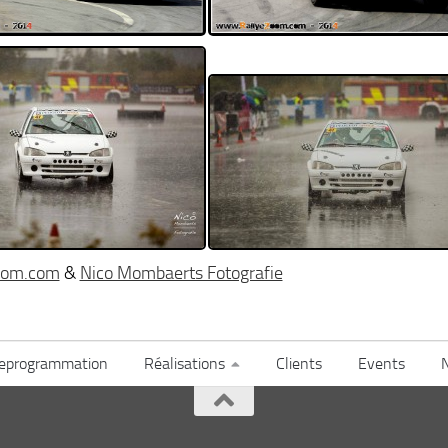
oom.com
&
Nico Mombaerts Fotografie
eprogrammation
Réalisations
Clients
Events