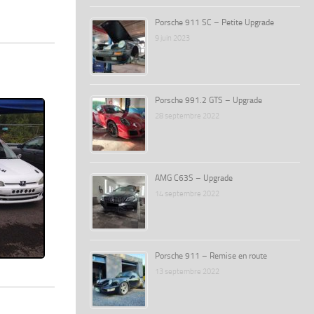
Porsche 911 SC – Petite Upgrade
9 juin 2023
Porsche 991.2 GTS – Upgrade
28 septembre 2022
AMG C63S – Upgrade
14 septembre 2022
Porsche 911 – Remise en route
13 septembre 2022