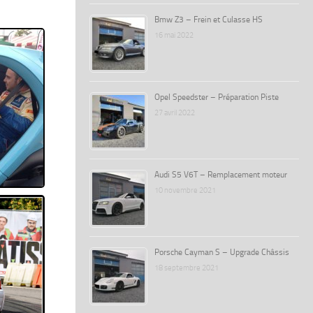
Bmw Z3 – Frein et Culasse HS
16 mai 2022
Opel Speedster – Préparation Piste
27 avril 2022
Audi S5 V6T – Remplacement moteur
10 novembre 2021
Porsche Cayman S – Upgrade Châssis
18 septembre 2021