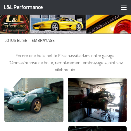
L&L Performance
Skip to content
LOTUS ELISE – EMBRAYAGE
Encore une belle petite Elise passée dans notre garage.
Dépose/repose de boite, remplacement embrayage + joint spy
vilebrequin.