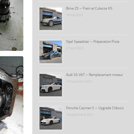
Bmw Z3 – Frein et Culasse HS
16 mai 2022
Opel Speedster – Préparation Piste
27 avril 2022
Audi S5 V6T – Remplacement moteur
10 novembre 2021
Porsche Cayman S – Upgrade Châssis
18 septembre 2021