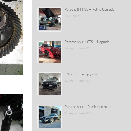
Porsche 911 SC – Petite Upgrade
9 juin 2023
Porsche 991.2 GTS – Upgrade
28 septembre 2022
AMG C63S – Upgrade
14 septembre 2022
Porsche 911 – Remise en route
13 septembre 2022