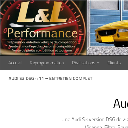
Skip to content
Accueil
Reprogrammation
Réalisations
Clients
AUDI S3 DSG « 11 – ENTRETIEN COMPLET
Au
Une Audi S3 version DSG de 201
Vidange, Filtre, Boug